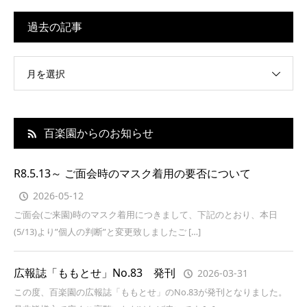
過去の記事
月を選択
百楽園からのお知らせ
R8.5.13～ ご面会時のマスク着用の要否について
2026-05-12
ご面会(ご来園)時のマスク着用につきまして、下記のとおり、本日
(5/13)より”個人の判断”と変更致しましたご […]
広報誌「ももとせ」No.83 発刊
2026-03-31
この度、百楽園の広報誌「ももとせ」のNo.83が発刊となりました。