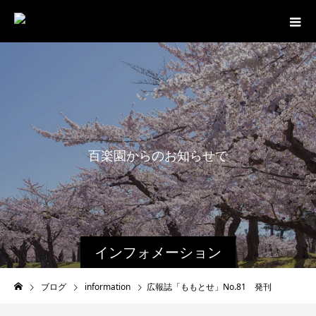
百
楽
園
か
ら
の
お
知
ら
せ
で
す
。
インフォメーション
ブログ
information
広報誌「ももとせ」No.81 発刊