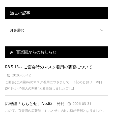
過去の記事
月を選択
百楽園からのお知らせ
R8.5.13～ ご面会時のマスク着用の要否について
2026-05-12
ご面会(ご来園)時のマスク着用につきまして、下記のとおり、本日
(5/13)より”個人の判断”と変更致しましたご […]
広報誌「ももとせ」No.83 発刊
2026-03-31
この度、百楽園の広報誌「ももとせ」のNo.83が発刊となりました。