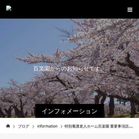
百
楽
園
か
ら
の
お
知
ら
せ
で
す
。
最
インフォメーション
ブログ
information
特別養護老人ホーム百楽園 重要事項説明書