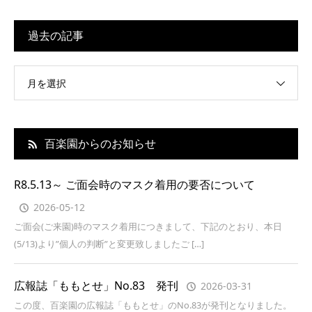
過去の記事
月を選択
百楽園からのお知らせ
R8.5.13～ ご面会時のマスク着用の要否について
2026-05-12
ご面会(ご来園)時のマスク着用につきまして、下記のとおり、本日
(5/13)より”個人の判断”と変更致しましたご […]
広報誌「ももとせ」No.83 発刊
2026-03-31
この度、百楽園の広報誌「ももとせ」のNo.83が発刊となりました。