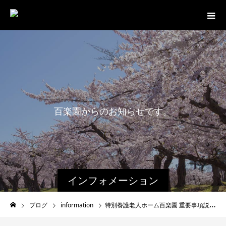
百
楽
園
か
ら
の
お
知
ら
せ
で
す
。
インフォメーション
ブログ
information
特別養護老人ホーム百楽園 重要事項説明書