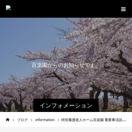
百
楽
園
か
ら
の
お
知
ら
せ
で
す
。
インフォメーション
ブログ
information
特別養護老人ホーム百楽園 重要事項説明書