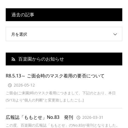
過去の記事
月を選択
百楽園からのお知らせ
R8.5.13～ ご面会時のマスク着用の要否について
2026-05-12
ご面会(ご来園)時のマスク着用につきまして、下記のとおり、本日
(5/13)より”個人の判断”と変更致しましたご […]
広報誌「ももとせ」No.83 発刊
2026-03-31
この度、百楽園の広報誌「ももとせ」のNo.83が発刊となりました。