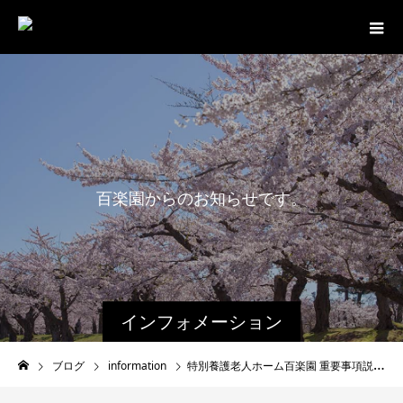
百
楽
園
か
ら
の
お
知
ら
せ
で
す
。
インフォメーション
ブログ
information
特別養護老人ホーム百楽園 重要事項説明書