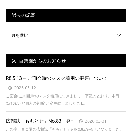
過去の記事
月を選択
百楽園からのお知らせ
R8.5.13～ ご面会時のマスク着用の要否について
2026-05-12
ご面会(ご来園)時のマスク着用につきまして、下記のとおり、本日
(5/13)より”個人の判断”と変更致しましたご […]
広報誌「ももとせ」No.83 発刊
2026-03-31
この度、百楽園の広報誌「ももとせ」のNo.83が発刊となりました。