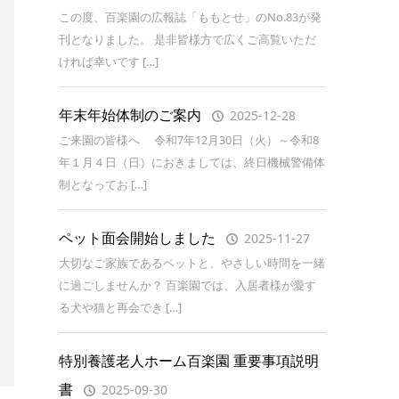
この度、百楽園の広報誌「ももとせ」のNo.83が発
刊となりました。 是非皆様方で広くご高覧いただ
ければ幸いです […]
年末年始体制のご案内
2025-12-28
ご来園の皆様へ 令和7年12月30日（火）～令和8
年１月４日（日）におきましては、終日機械警備体
制となってお […]
ペット面会開始しました
2025-11-27
大切なご家族であるペットと、やさしい時間を一緒
に過ごしませんか？ 百楽園では、入居者様が愛す
る犬や猫と再会でき […]
特別養護老人ホーム百楽園 重要事項説明
書
2025-09-30