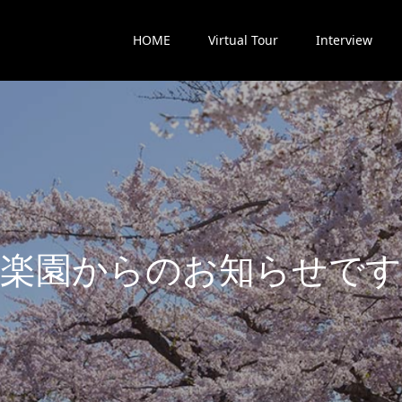
HOME
Virtual Tour
Interview
楽
園
か
ら
の
お
知
ら
せ
で
す