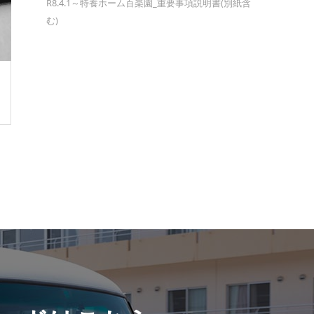
R8.4.1～特養ホーム百楽園_重要事項説明書(別紙含
む)