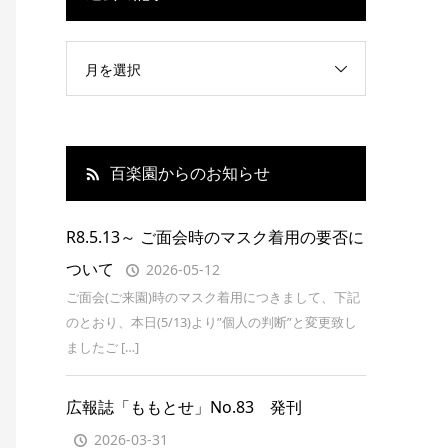
月を選択
百楽園からのお知らせ
R8.5.13～ ご面会時のマスク着用の要否に
ついて
2026-05-12
ご面会(ご来園)時のマスク着用につきまして、下記
のとおり、本日(5/13)より”個人の判断”と変更致し
ましたご […]
広報誌「ももとせ」No.83 発刊
2026-03-31