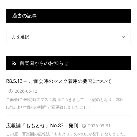
過去の記事
月を選択
百楽園からのお知らせ
R8.5.13～ ご面会時のマスク着用の要否について
2026-05-12
ご面会(ご来園)時のマスク着用につきまして、下記のとおり、本日
(5/13)より”個人の判断”と変更致しましたご […]
広報誌「ももとせ」No.83 発刊
2026-03-31
この度、百楽園の広報誌「ももとせ」のNo.83が発刊となりました。