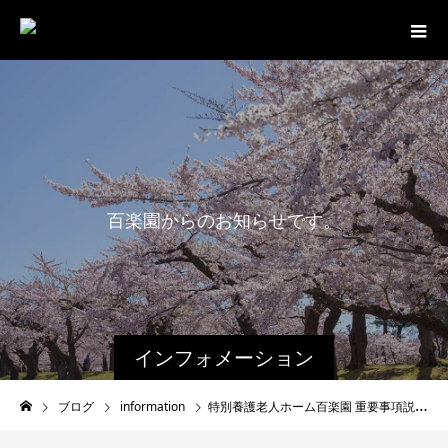
百
楽
園
か
ら
の
お
知
ら
せ
で
す
。
インフォメーション
ブログ
information
特別養護老人ホーム百楽園 重要事項説明書