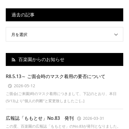
過去の記事
月を選択
百楽園からのお知らせ
R8.5.13～ ご面会時のマスク着用の要否について
2026-05-12
ご面会(ご来園)時のマスク着用につきまして、下記のとおり、本日
(5/13)より”個人の判断”と変更致しましたご […]
広報誌「ももとせ」No.83 発刊
2026-03-31
この度、百楽園の広報誌「ももとせ」のNo.83が発刊となりました。