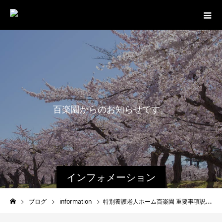
百
楽
園
か
ら
の
お
知
ら
せ
で
す
。
インフォメーション
ブログ
information
特別養護老人ホーム百楽園 重要事項説明書