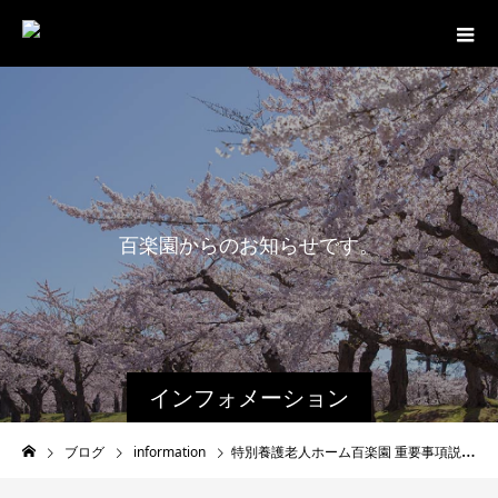
百
楽
園
か
ら
の
お
知
ら
せ
で
す
。
インフォメーション
ブログ
information
特別養護老人ホーム百楽園 重要事項説明書