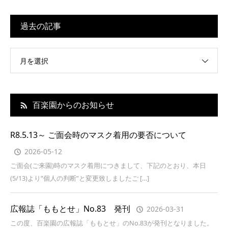
過去の記事
月を選択
百楽園からのお知らせ
R8.5.13～ ご面会時のマスク着用の要否について
2026-05-12
ご面会(ご来園)時のマスク着用につきまして、下記のとおり、本日
(5/13)より”個人の判断”と変更致しましたご […]
広報誌「ももとせ」No.83 発刊
2026-03-31
この度、百楽園の広報誌「ももとせ」のNo.83が発刊となりました。