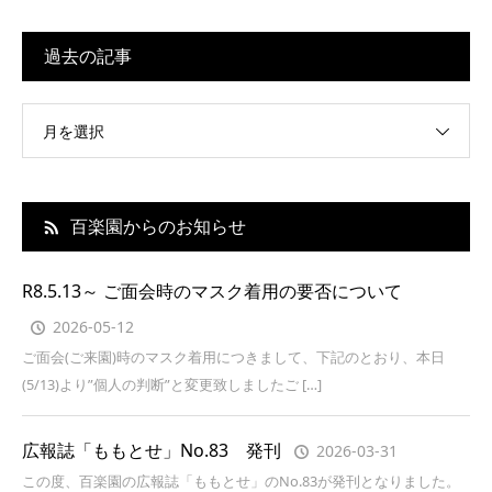
過去の記事
月を選択
百楽園からのお知らせ
R8.5.13～ ご面会時のマスク着用の要否について
2026-05-12
ご面会(ご来園)時のマスク着用につきまして、下記のとおり、本日
(5/13)より”個人の判断”と変更致しましたご […]
広報誌「ももとせ」No.83 発刊
2026-03-31
この度、百楽園の広報誌「ももとせ」のNo.83が発刊となりました。