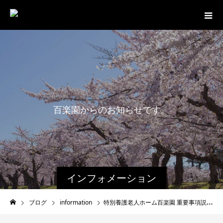
百
楽
園
か
ら
の
お
知
ら
せ
で
す
。
インフォメーション
ブログ
information
特別養護老人ホーム百楽園 重要事項説明書