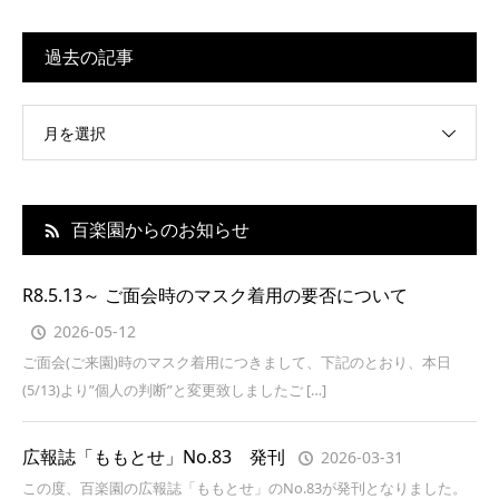
過去の記事
月を選択
百楽園からのお知らせ
R8.5.13～ ご面会時のマスク着用の要否について
2026-05-12
ご面会(ご来園)時のマスク着用につきまして、下記のとおり、本日
(5/13)より”個人の判断”と変更致しましたご […]
広報誌「ももとせ」No.83 発刊
2026-03-31
この度、百楽園の広報誌「ももとせ」のNo.83が発刊となりました。