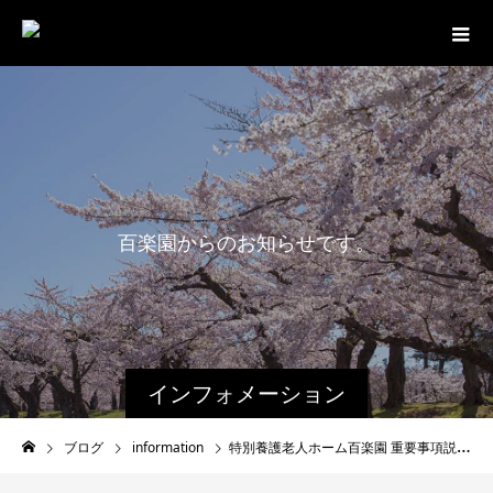
百
楽
園
か
ら
の
お
知
ら
せ
で
す
。
インフォメーション
ブログ
information
特別養護老人ホーム百楽園 重要事項説明書