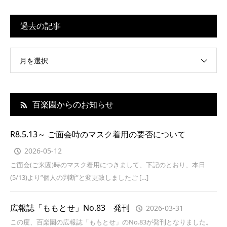
過去の記事
月を選択
百楽園からのお知らせ
R8.5.13～ ご面会時のマスク着用の要否について
2026-05-12
ご面会(ご来園)時のマスク着用につきまして、下記のとおり、本日
(5/13)より”個人の判断”と変更致しましたご […]
広報誌「ももとせ」No.83 発刊
2026-03-31
この度、百楽園の広報誌「ももとせ」のNo.83が発刊となりました。