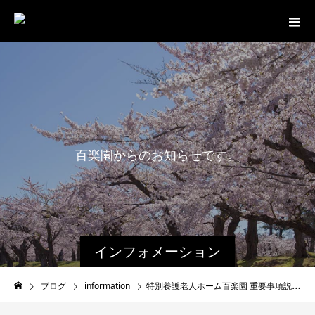
百
楽
園
か
ら
の
お
知
ら
せ
で
す
。
インフォメーション
ブログ
information
特別養護老人ホーム百楽園 重要事項説明書