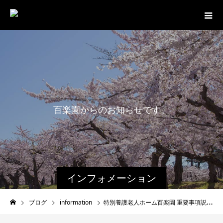
百
楽
園
か
ら
の
お
知
ら
せ
で
す
。
インフォメーション
ブログ
information
特別養護老人ホーム百楽園 重要事項説明書