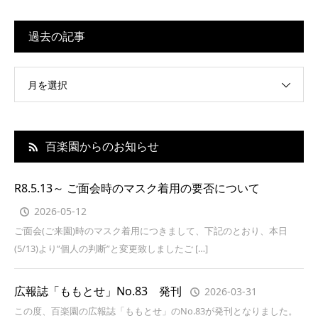
過去の記事
月を選択
百楽園からのお知らせ
R8.5.13～ ご面会時のマスク着用の要否について
2026-05-12
ご面会(ご来園)時のマスク着用につきまして、下記のとおり、本日
(5/13)より”個人の判断”と変更致しましたご […]
広報誌「ももとせ」No.83 発刊
2026-03-31
この度、百楽園の広報誌「ももとせ」のNo.83が発刊となりました。