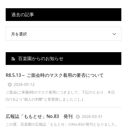
過去の記事
月を選択
百楽園からのお知らせ
R8.5.13～ ご面会時のマスク着用の要否について
2026-05-12
ご面会(ご来園)時のマスク着用につきまして、下記のとおり、本日
(5/13)より”個人の判断”と変更致しましたご […]
広報誌「ももとせ」No.83 発刊
2026-03-31
この度、百楽園の広報誌「ももとせ」のNo.83が発刊となりました。