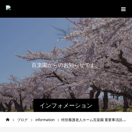
百
楽
園
か
ら
の
お
知
ら
せ
で
す
。
インフォメーション
ブログ
information
特別養護老人ホーム百楽園 重要事項説明書