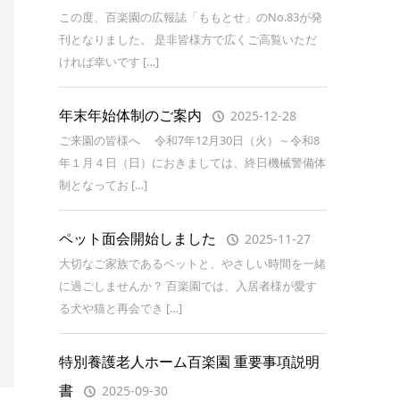
この度、百楽園の広報誌「ももとせ」のNo.83が発
刊となりました。 是非皆様方で広くご高覧いただ
ければ幸いです […]
年末年始体制のご案内
2025-12-28
ご来園の皆様へ 令和7年12月30日（火）～令和8
年１月４日（日）におきましては、終日機械警備体
制となってお […]
ペット面会開始しました
2025-11-27
大切なご家族であるペットと、やさしい時間を一緒
に過ごしませんか？ 百楽園では、入居者様が愛す
る犬や猫と再会でき […]
特別養護老人ホーム百楽園 重要事項説明
書
2025-09-30