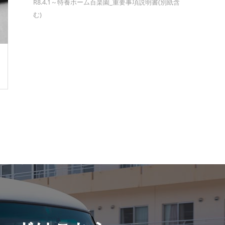
R8.4.1～特養ホーム百楽園_重要事項説明書(別紙含
む)