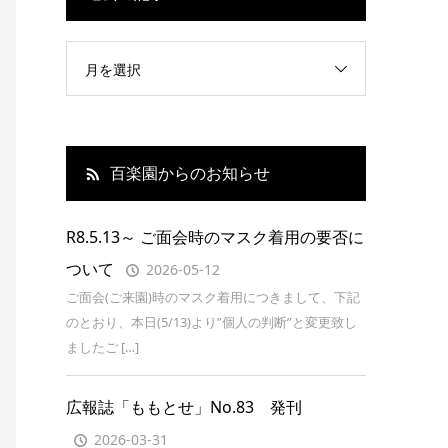
月を選択
百楽園からのお知らせ
R8.5.13～ ご面会時のマスク着用の要否に
ついて
2026-05-12
ご面会(ご来園)時のマスク着用につきまして、下記
のとおり、本日(5/13)より”個人の判断”と変更致し
ましたご […]
広報誌「ももとせ」No.83 発刊
2026-03-31