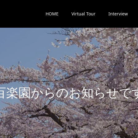
HOME
Virtual Tour
Interview
楽
園
か
ら
の
お
知
ら
せ
で
す