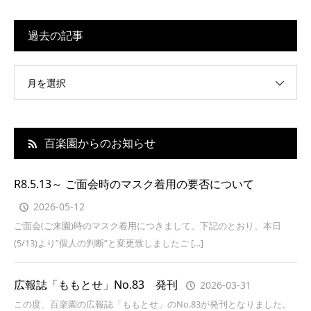
過去の記事
月を選択
百楽園からのお知らせ
R8.5.13～ ご面会時のマスク着用の要否について
2026-05-12
ご面会(ご来園)時のマスク着用につきまして、下記のとおり、本日
(5/13)より”個人の判断”と変更致しましたご […]
広報誌「ももとせ」No.83 発刊
2026-03-31
この度、百楽園の広報誌「ももとせ」のNo.83が発刊となりました。