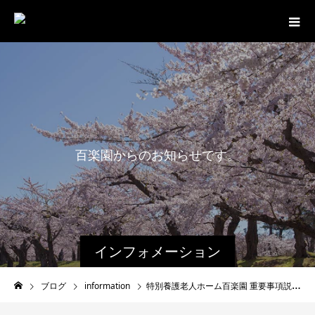
百
楽
園
か
ら
の
お
知
ら
せ
で
す
。
インフォメーション
ブログ
information
特別養護老人ホーム百楽園 重要事項説明書