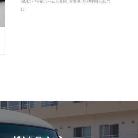
R8.4.1～特養ホーム百楽園_重要事項説明書(別紙含
む)