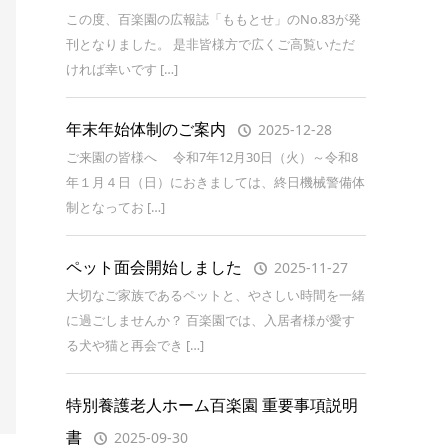
この度、百楽園の広報誌「ももとせ」のNo.83が発
刊となりました。 是非皆様方で広くご高覧いただ
ければ幸いです […]
年末年始体制のご案内
2025-12-28
ご来園の皆様へ 令和7年12月30日（火）～令和8
年１月４日（日）におきましては、終日機械警備体
制となってお […]
ペット面会開始しました
2025-11-27
大切なご家族であるペットと、やさしい時間を一緒
に過ごしませんか？ 百楽園では、入居者様が愛す
る犬や猫と再会でき […]
特別養護老人ホーム百楽園 重要事項説明
書
2025-09-30