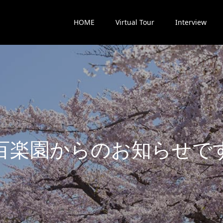
HOME
Virtual Tour
Interview
楽
園
か
ら
の
お
知
ら
せ
で
す