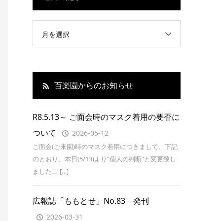
月を選択
百楽園からのお知らせ
R8.5.13～ ご面会時のマスク着用の要否に
ついて
2026-05-12
ご面会(ご来園)時のマスク着用につきまして、下記
のとおり、本日(5/13)より”個人の判断”と変更致し
ましたご […]
広報誌「ももとせ」No.83 発刊
2026-03-31