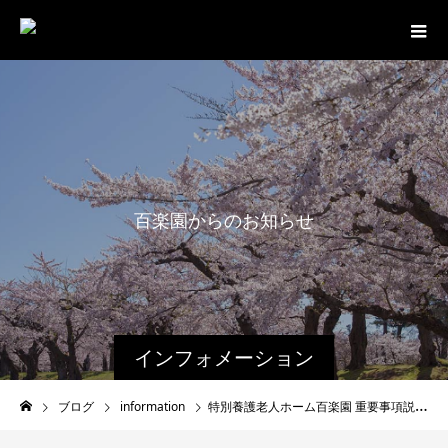
百
楽
園
か
ら
の
お
知
ら
せ
で
す
。
インフォメーション
ブログ
information
特別養護老人ホーム百楽園 重要事項説明書