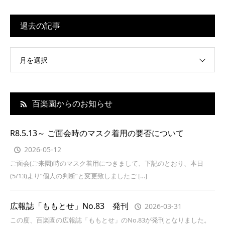
過去の記事
月を選択
百楽園からのお知らせ
R8.5.13～ ご面会時のマスク着用の要否について
2026-05-12
ご面会(ご来園)時のマスク着用につきまして、下記のとおり、本日
(5/13)より”個人の判断”と変更致しましたご […]
広報誌「ももとせ」No.83 発刊
2026-03-31
この度、百楽園の広報誌「ももとせ」のNo.83が発刊となりました。