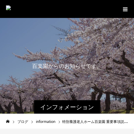
百
楽
園
か
ら
の
お
知
ら
せ
で
す
。
インフォメーション
ブログ
information
特別養護老人ホーム百楽園 重要事項説明書