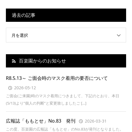
過去の記事
月を選択
百楽園からのお知らせ
R8.5.13～ ご面会時のマスク着用の要否について
2026-05-12
ご面会(ご来園)時のマスク着用につきまして、下記のとおり、本日
(5/13)より”個人の判断”と変更致しましたご […]
広報誌「ももとせ」No.83 発刊
2026-03-31
この度、百楽園の広報誌「ももとせ」のNo.83が発刊となりました。