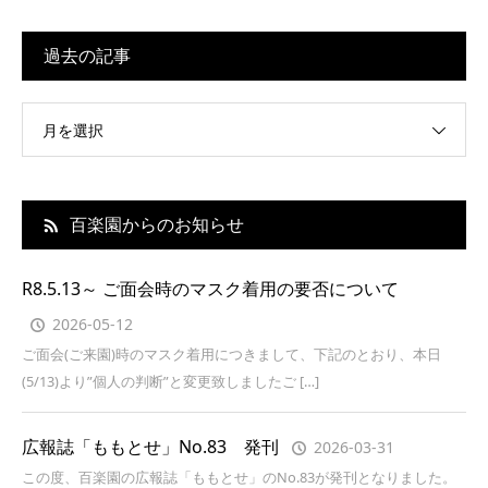
過去の記事
月を選択
百楽園からのお知らせ
R8.5.13～ ご面会時のマスク着用の要否について
2026-05-12
ご面会(ご来園)時のマスク着用につきまして、下記のとおり、本日
(5/13)より”個人の判断”と変更致しましたご […]
広報誌「ももとせ」No.83 発刊
2026-03-31
この度、百楽園の広報誌「ももとせ」のNo.83が発刊となりました。