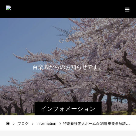
百
楽
園
か
ら
の
お
知
ら
せ
で
す
。
インフォメーション
ブログ
information
特別養護老人ホーム百楽園 重要事項説明書