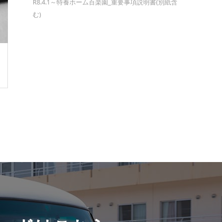
R8.4.1～特養ホーム百楽園_重要事項説明書(別紙含
む)