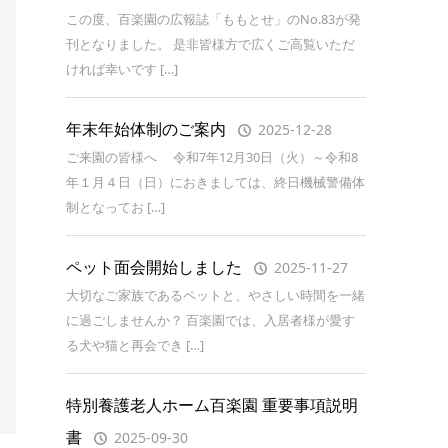
この度、百楽園の広報誌「ももとせ」のNo.83が発
刊となりました。 是非皆様方で広くご高覧いただ
ければ幸いです […]
年末年始体制のご案内
2025-12-28
ご来園の皆様へ 令和7年12月30日（火）～令和8
年１月４日（日）におきましては、終日機械警備体
制となってお […]
ペット面会開始しました
2025-11-27
大切なご家族であるペットと、やさしい時間を一緒
に過ごしませんか？ 百楽園では、入居者様が愛す
る犬や猫と再会でき […]
特別養護老人ホーム百楽園 重要事項説明
書
2025-09-30