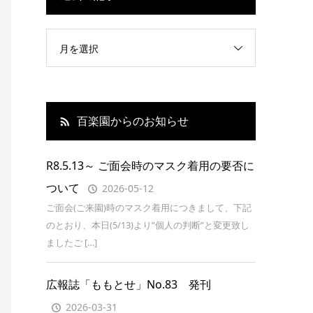
月を選択
百楽園からのお知らせ
R8.5.13～ ご面会時のマスク着用の要否に
ついて
2026-05-12
ご面会(ご来園)時のマスク着用につきまして、下記
のとおり、本日(5/13)より”個人の判断”と変更致し
ましたご […]
広報誌「ももとせ」No.83 発刊
2026-03-31