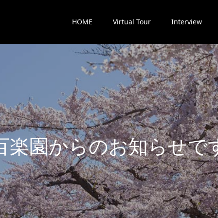
HOME
Virtual Tour
Interview
楽
園
か
ら
の
お
知
ら
せ
で
す