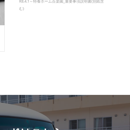
R8.4.1～特養ホーム百楽園_重要事項説明書(別紙含
む)