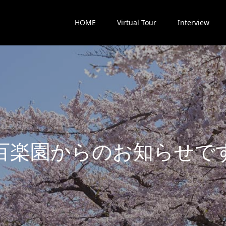
HOME
Virtual Tour
Interview
楽
園
か
ら
の
お
知
ら
せ
で
す