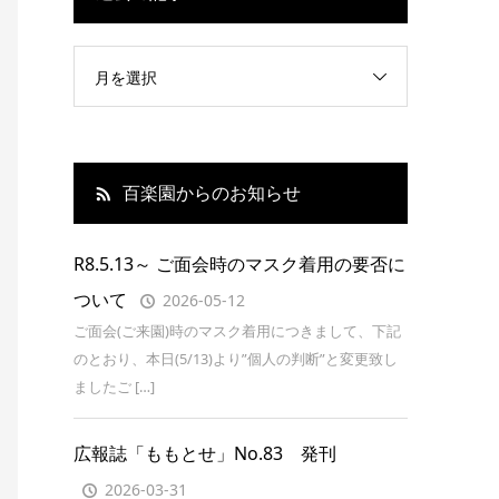
月を選択
百楽園からのお知らせ
R8.5.13～ ご面会時のマスク着用の要否に
ついて
2026-05-12
ご面会(ご来園)時のマスク着用につきまして、下記
のとおり、本日(5/13)より”個人の判断”と変更致し
ましたご […]
広報誌「ももとせ」No.83 発刊
2026-03-31