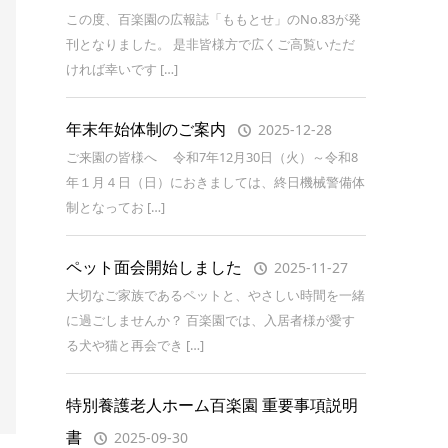
この度、百楽園の広報誌「ももとせ」のNo.83が発
刊となりました。 是非皆様方で広くご高覧いただ
ければ幸いです […]
年末年始体制のご案内
2025-12-28
ご来園の皆様へ 令和7年12月30日（火）～令和8
年１月４日（日）におきましては、終日機械警備体
制となってお […]
ペット面会開始しました
2025-11-27
大切なご家族であるペットと、やさしい時間を一緒
に過ごしませんか？ 百楽園では、入居者様が愛す
る犬や猫と再会でき […]
特別養護老人ホーム百楽園 重要事項説明
書
2025-09-30