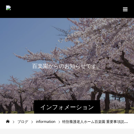
百
楽
園
か
ら
の
お
知
ら
せ
で
す
。
インフォメーション
ブログ
information
特別養護老人ホーム百楽園 重要事項説明書