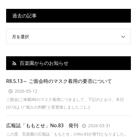
過去の記事
月を選択
百楽園からのお知らせ
R8.5.13～ ご面会時のマスク着用の要否について
2026-05-12
ご面会(ご来園)時のマスク着用につきまして、下記のとおり、本日
(5/13)より”個人の判断”と変更致しましたご […]
広報誌「ももとせ」No.83 発刊
2026-03-31
この度、百楽園の広報誌「ももとせ」のNo.83が発刊となりました。