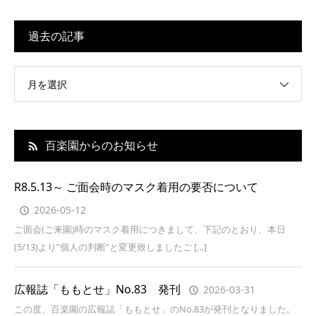
過去の記事
月を選択
百楽園からのお知らせ
R8.5.13～ ご面会時のマスク着用の要否について
2026-05-12
ご面会(ご来園)時のマスク着用につきまして、下記のとおり、本日
(5/13)より”個人の判断”と変更致しましたご […]
広報誌「ももとせ」No.83 発刊
2026-03-31
この度、百楽園の広報誌「ももとせ」のNo.83が発刊となりました。