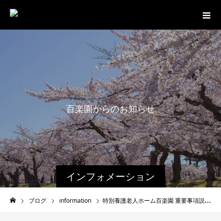
百
楽
園
か
ら
の
お
知
ら
せ
で
す
。
インフォメーション
ブログ
information
特別養護老人ホーム百楽園 重要事項説明書