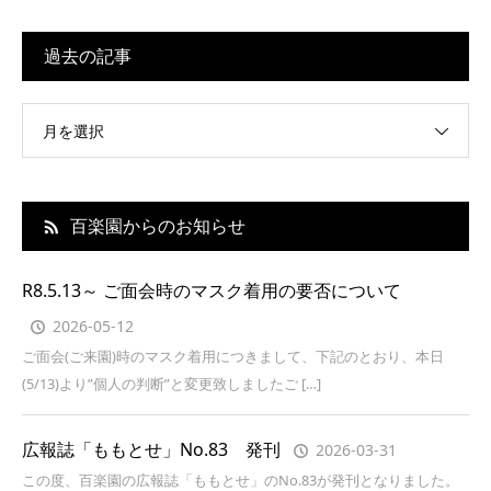
過去の記事
月を選択
百楽園からのお知らせ
R8.5.13～ ご面会時のマスク着用の要否について
2026-05-12
ご面会(ご来園)時のマスク着用につきまして、下記のとおり、本日
(5/13)より”個人の判断”と変更致しましたご […]
広報誌「ももとせ」No.83 発刊
2026-03-31
この度、百楽園の広報誌「ももとせ」のNo.83が発刊となりました。