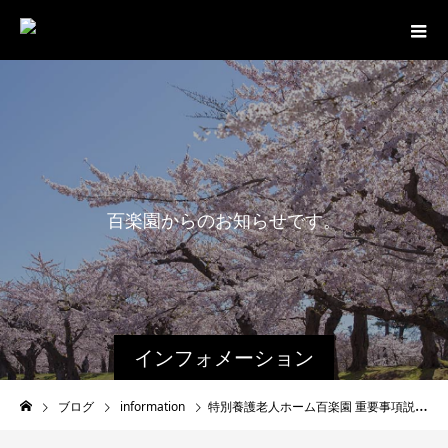
百
楽
園
か
ら
の
お
知
ら
せ
で
す
。
インフォメーション
ブログ
information
特別養護老人ホーム百楽園 重要事項説明書