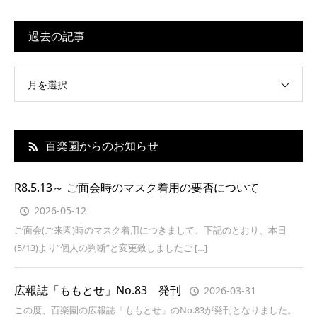
過去の記事
月を選択
百楽園からのお知らせ
R8.5.13～ ご面会時のマスク着用の要否について
2026-05-12
ご面会(ご来園)時のマスク着用につきまして、下記のとおり、本日
(5/13)より”個人の判断”と変更致しましたご […]
広報誌「ももとせ」No.83 発刊
2026-03-31
この度、百楽園の広報誌「ももとせ」のNo.83が発刊となりました。