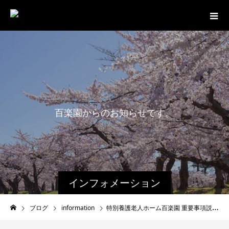
百
楽
園
か
ら
の
お
知
ら
せ
で
す
。
インフォメーション
ブログ
information
特別養護老人ホーム百楽園 重要事項説明書