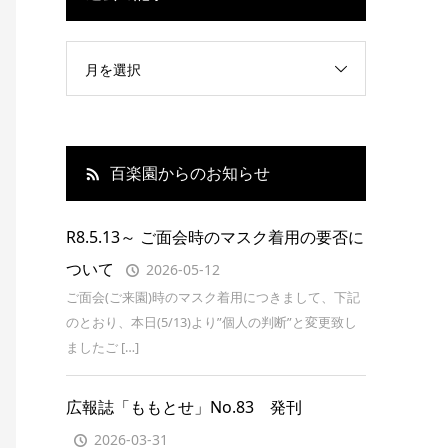
月を選択
百楽園からのお知らせ
R8.5.13～ ご面会時のマスク着用の要否に
ついて
2026-05-12
ご面会(ご来園)時のマスク着用につきまして、下記
のとおり、本日(5/13)より”個人の判断”と変更致し
ましたご […]
広報誌「ももとせ」No.83 発刊
2026-03-31