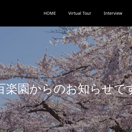
HOME
Virtual Tour
Interview
楽
園
か
ら
の
お
知
ら
せ
で
す