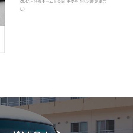
R8.4.1～特養ホーム百楽園_重要事項説明書(別紙含
む)