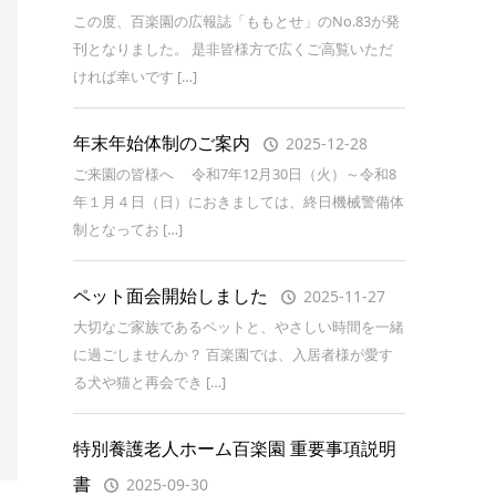
この度、百楽園の広報誌「ももとせ」のNo.83が発
刊となりました。 是非皆様方で広くご高覧いただ
ければ幸いです […]
年末年始体制のご案内
2025-12-28
ご来園の皆様へ 令和7年12月30日（火）～令和8
年１月４日（日）におきましては、終日機械警備体
制となってお […]
ペット面会開始しました
2025-11-27
大切なご家族であるペットと、やさしい時間を一緒
に過ごしませんか？ 百楽園では、入居者様が愛す
る犬や猫と再会でき […]
特別養護老人ホーム百楽園 重要事項説明
書
2025-09-30