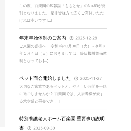
この度、百楽園の広報誌「ももとせ」のNo.83が発
刊となりました。 是非皆様方で広くご高覧いただ
ければ幸いです […]
年末年始体制のご案内
2025-12-28
ご来園の皆様へ 令和7年12月30日（火）～令和8
年１月４日（日）におきましては、終日機械警備体
制となってお […]
ペット面会開始しました
2025-11-27
大切なご家族であるペットと、やさしい時間を一緒
に過ごしませんか？ 百楽園では、入居者様が愛す
る犬や猫と再会でき […]
特別養護老人ホーム百楽園 重要事項説明
書
2025-09-30