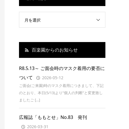
月を選択
百楽園からのお知らせ
R8.5.13～ ご面会時のマスク着用の要否に
ついて
2026-05-12
ご面会(ご来園)時のマスク着用につきまして、下記
のとおり、本日(5/13)より”個人の判断”と変更致し
ましたご […]
広報誌「ももとせ」No.83 発刊
2026-03-31