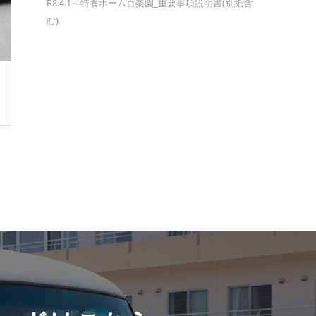
R8.4.1～特養ホーム百楽園_重要事項説明書(別紙含
む)