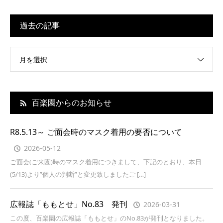
過去の記事
月を選択
百楽園からのお知らせ
R8.5.13～ ご面会時のマスク着用の要否について
2026-05-12
ご面会(ご来園)時のマスク着用につきまして、下記のとおり、本日
(5/13)より”個人の判断”と変更致しましたご […]
広報誌「ももとせ」No.83 発刊
2026-03-31
この度、百楽園の広報誌「ももとせ」のNo.83が発刊となりました。