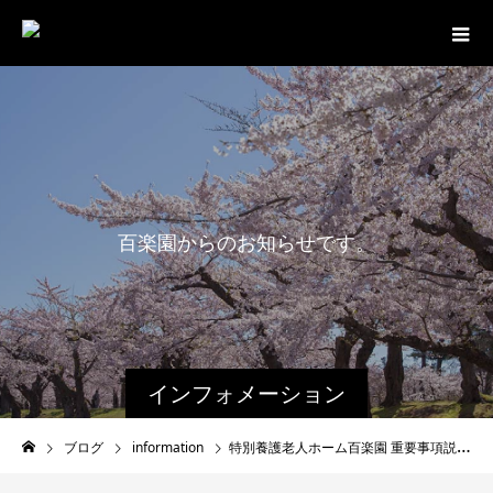
百
楽
園
か
ら
の
お
知
ら
せ
で
す
。
インフォメーション
ブログ
information
特別養護老人ホーム百楽園 重要事項説明書