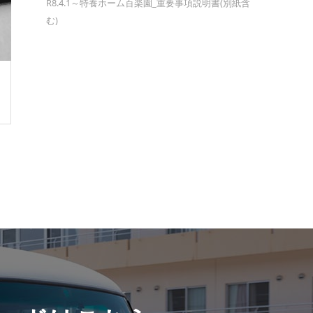
R8.4.1～特養ホーム百楽園_重要事項説明書(別紙含
む)