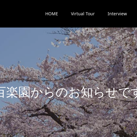
HOME
Virtual Tour
Interview
楽
園
か
ら
の
お
知
ら
せ
で
す
最