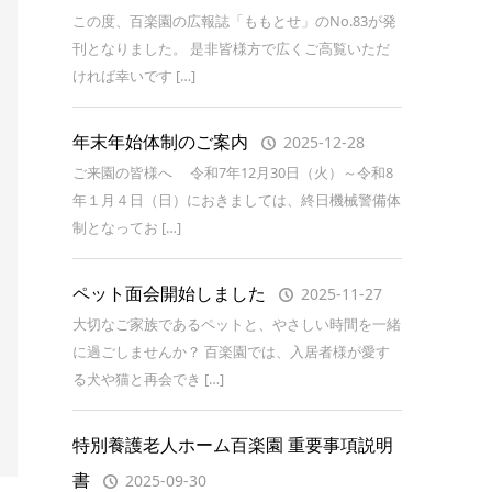
この度、百楽園の広報誌「ももとせ」のNo.83が発
刊となりました。 是非皆様方で広くご高覧いただ
ければ幸いです […]
年末年始体制のご案内
2025-12-28
ご来園の皆様へ 令和7年12月30日（火）～令和8
年１月４日（日）におきましては、終日機械警備体
制となってお […]
ペット面会開始しました
2025-11-27
大切なご家族であるペットと、やさしい時間を一緒
に過ごしませんか？ 百楽園では、入居者様が愛す
る犬や猫と再会でき […]
特別養護老人ホーム百楽園 重要事項説明
書
2025-09-30