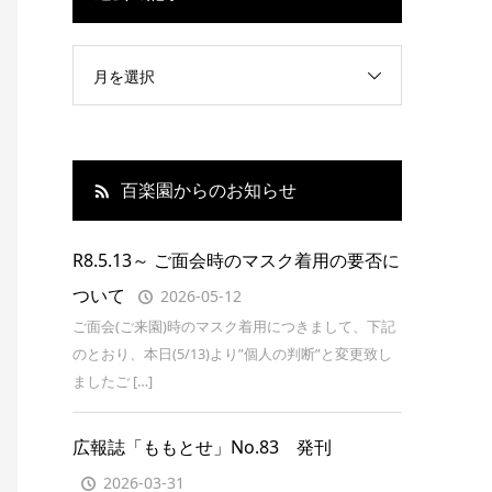
月を選択
百楽園からのお知らせ
R8.5.13～ ご面会時のマスク着用の要否に
ついて
2026-05-12
ご面会(ご来園)時のマスク着用につきまして、下記
のとおり、本日(5/13)より”個人の判断”と変更致し
ましたご […]
広報誌「ももとせ」No.83 発刊
2026-03-31