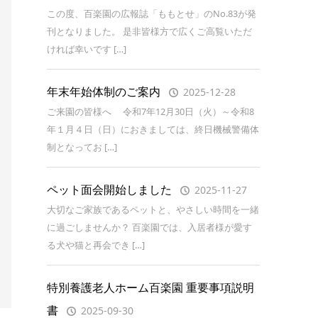
この度、百楽園の広報誌「ももとせ」のNo.83が発
刊となりました。 是非皆様方で広くご高覧いただ
ければ幸いです […]
年末年始体制のご案内
2025-12-28
ご来園の皆様へ 令和7年12月30日（火）～令和8
年１月４日（日）におきましては、終日機械警備体
制となってお […]
ペット面会開始しました
2025-11-27
大切なご家族であるペットと、やさしい時間を一緒
に過ごしませんか？ 百楽園では、入居者様が愛す
る犬や猫と再会でき […]
特別養護老人ホーム百楽園 重要事項説明
書
2025-09-30