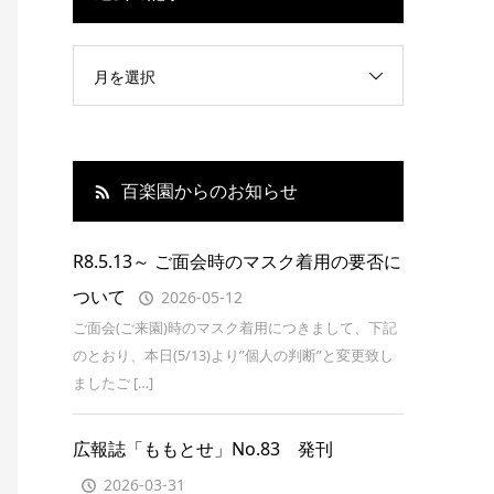
月を選択
百楽園からのお知らせ
R8.5.13～ ご面会時のマスク着用の要否に
ついて
2026-05-12
ご面会(ご来園)時のマスク着用につきまして、下記
のとおり、本日(5/13)より”個人の判断”と変更致し
ましたご […]
広報誌「ももとせ」No.83 発刊
2026-03-31