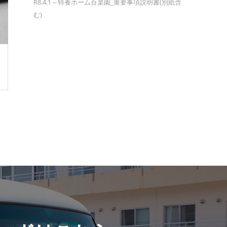
R8.4.1～特養ホーム百楽園_重要事項説明書(別紙含
む)