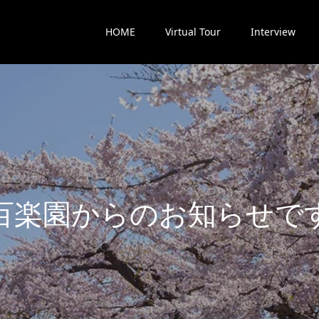
HOME
Virtual Tour
Interview
楽
園
か
ら
の
お
知
ら
せ
で
す