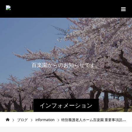
百
楽
園
か
ら
の
お
知
ら
せ
で
す
。
最
インフォメーション
ブログ
information
特別養護老人ホーム百楽園 重要事項説明書