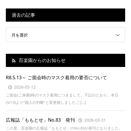
過去の記事
月を選択
百楽園からのお知らせ
R8.5.13～ ご面会時のマスク着用の要否について
2026-05-12
ご面会(ご来園)時のマスク着用につきまして、下記のとおり、本日
(5/13)より”個人の判断”と変更致しましたご […]
広報誌「ももとせ」No.83 発刊
2026-03-31
この度、百楽園の広報誌「ももとせ」のNo.83が発刊となりました。