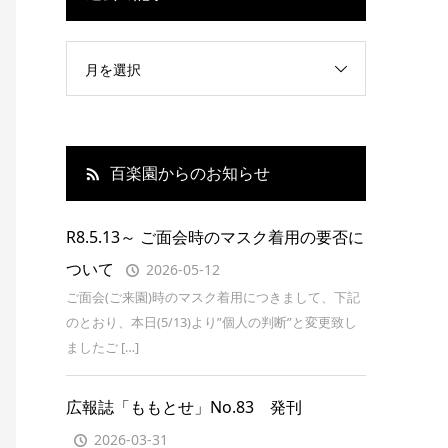
月を選択
百楽園からのお知らせ
R8.5.13～ ご面会時のマスク着用の要否に
ついて
2026-05-12
ご面会(ご来園)時のマスク着用につきまして、下記
のとおり、本日(5/13)より”個人の判断”と変更致し
ましたご […]
広報誌「ももとせ」No.83 発刊
2026-03-31