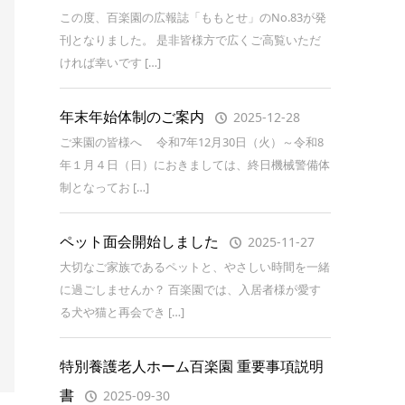
この度、百楽園の広報誌「ももとせ」のNo.83が発
刊となりました。 是非皆様方で広くご高覧いただ
ければ幸いです […]
年末年始体制のご案内
2025-12-28
ご来園の皆様へ 令和7年12月30日（火）～令和8
年１月４日（日）におきましては、終日機械警備体
制となってお […]
ペット面会開始しました
2025-11-27
大切なご家族であるペットと、やさしい時間を一緒
に過ごしませんか？ 百楽園では、入居者様が愛す
る犬や猫と再会でき […]
特別養護老人ホーム百楽園 重要事項説明
書
2025-09-30