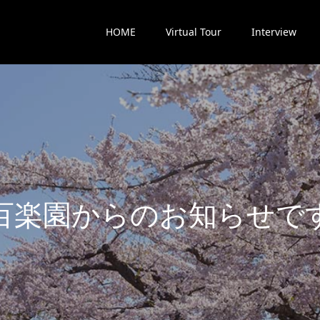
HOME
Virtual Tour
Interview
楽
園
か
ら
の
お
知
ら
せ
で
す
最