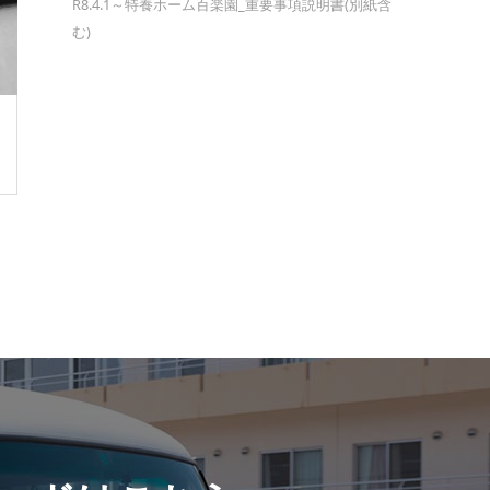
R8.4.1～特養ホーム百楽園_重要事項説明書(別紙含
む)