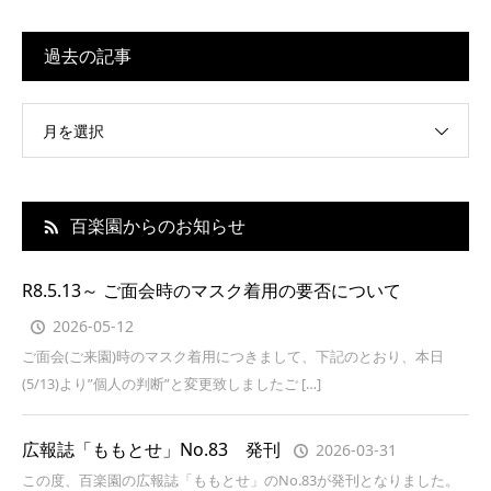
過去の記事
月を選択
百楽園からのお知らせ
R8.5.13～ ご面会時のマスク着用の要否について
2026-05-12
ご面会(ご来園)時のマスク着用につきまして、下記のとおり、本日
(5/13)より”個人の判断”と変更致しましたご […]
広報誌「ももとせ」No.83 発刊
2026-03-31
この度、百楽園の広報誌「ももとせ」のNo.83が発刊となりました。