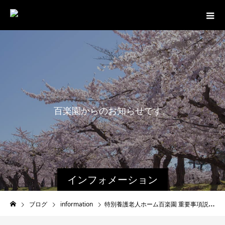
百
楽
園
か
ら
の
お
知
ら
せ
で
す
。
インフォメーション
ブログ
information
特別養護老人ホーム百楽園 重要事項説明書