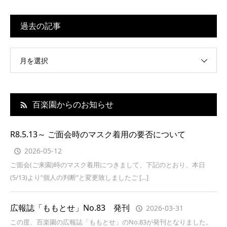
過去の記事
月を選択
百楽園からのお知らせ
R8.5.13～ ご面会時のマスク着用の要否について
2026-05-12
ご面会(ご来園)時のマスク着用につきまして、下記のとおり、本日
(5/13)より”個人の判断”と変更致しましたご […]
広報誌「ももとせ」No.83 発刊
2026-03-31
この度、百楽園の広報誌「ももとせ」のNo.83が発刊となりました。