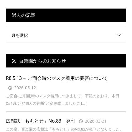
過去の記事
月を選択
百楽園からのお知らせ
R8.5.13～ ご面会時のマスク着用の要否について
2026-05-12
ご面会(ご来園)時のマスク着用につきまして、下記のとおり、本日
(5/13)より”個人の判断”と変更致しましたご […]
広報誌「ももとせ」No.83 発刊
2026-03-31
この度、百楽園の広報誌「ももとせ」のNo.83が発刊となりました。