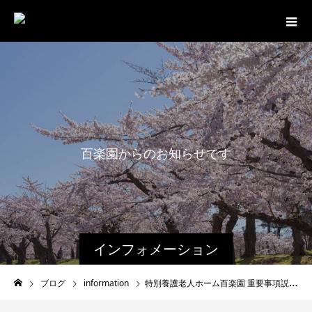
百
楽
園
か
ら
の
お
知
ら
せ
で
す
。
インフォメーション
ブログ
information
特別養護老人ホーム百楽園 重要事項説明書