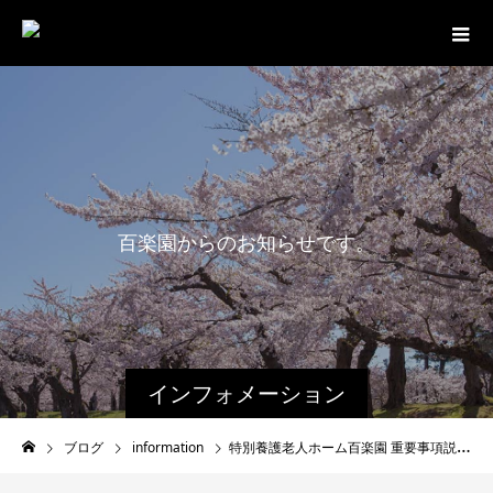
百
楽
園
か
ら
の
お
知
ら
せ
で
す
。
インフォメーション
ブログ
information
特別養護老人ホーム百楽園 重要事項説明書