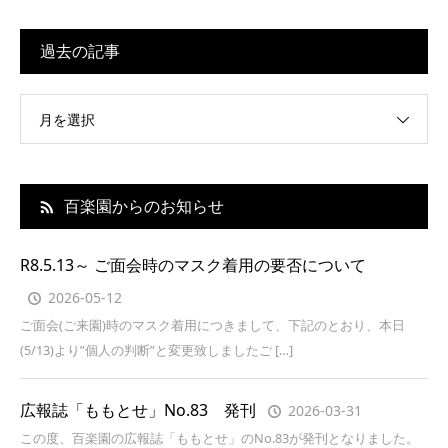
過去の記事
月を選択
百楽園からのお知らせ
R8.5.13～ ご面会時のマスク着用の要否について
2026-05-12
ご面会(ご来園)時のマスク着用につきまして、下記のとおり、本日
(5/13)より”個人の判断”と変更致しましたご […]
広報誌「ももとせ」No.83 発刊
2026-03-31
この度、百楽園の広報誌「ももとせ」のNo.83が発刊となりました。