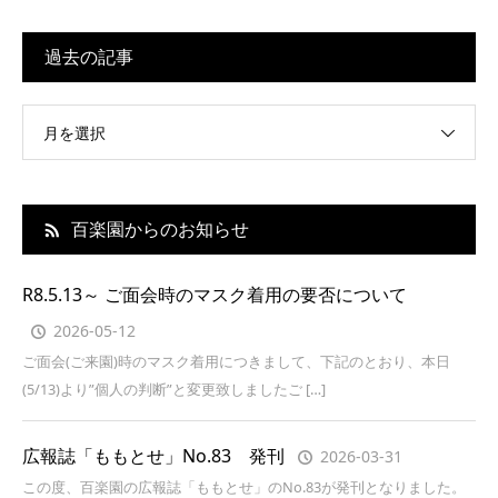
過去の記事
月を選択
百楽園からのお知らせ
R8.5.13～ ご面会時のマスク着用の要否について
2026-05-12
ご面会(ご来園)時のマスク着用につきまして、下記のとおり、本日
(5/13)より”個人の判断”と変更致しましたご […]
広報誌「ももとせ」No.83 発刊
2026-03-31
この度、百楽園の広報誌「ももとせ」のNo.83が発刊となりました。