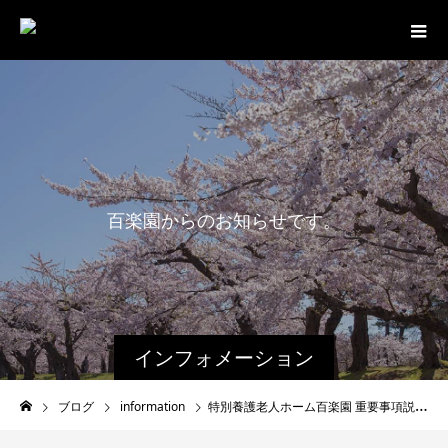
百
楽
園
か
ら
の
お
知
ら
せ
で
す
。
最
インフォメーション
ブログ
information
特別養護老人ホーム百楽園 重要事項説明書