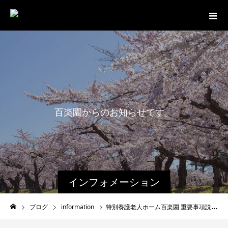
百
楽
園
か
ら
の
お
知
ら
せ
で
す
。
インフォメーション
ブログ
information
特別養護老人ホーム百楽園 重要事項説明書