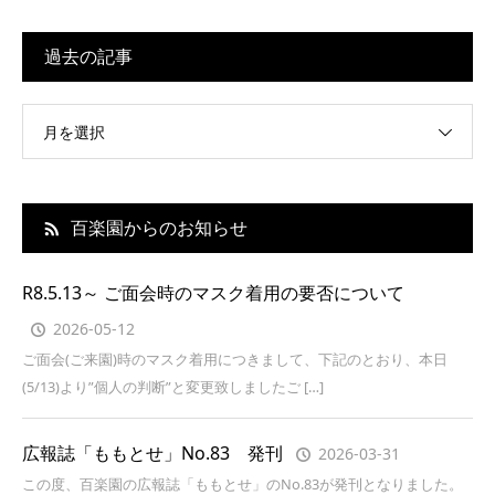
過去の記事
月を選択
百楽園からのお知らせ
R8.5.13～ ご面会時のマスク着用の要否について
2026-05-12
ご面会(ご来園)時のマスク着用につきまして、下記のとおり、本日
(5/13)より”個人の判断”と変更致しましたご […]
広報誌「ももとせ」No.83 発刊
2026-03-31
この度、百楽園の広報誌「ももとせ」のNo.83が発刊となりました。