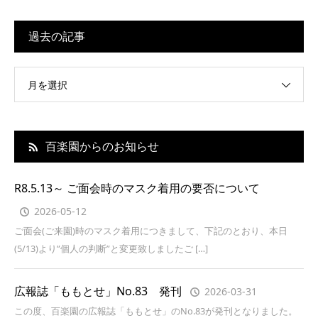
過去の記事
月を選択
百楽園からのお知らせ
R8.5.13～ ご面会時のマスク着用の要否について
2026-05-12
ご面会(ご来園)時のマスク着用につきまして、下記のとおり、本日
(5/13)より”個人の判断”と変更致しましたご […]
広報誌「ももとせ」No.83 発刊
2026-03-31
この度、百楽園の広報誌「ももとせ」のNo.83が発刊となりました。