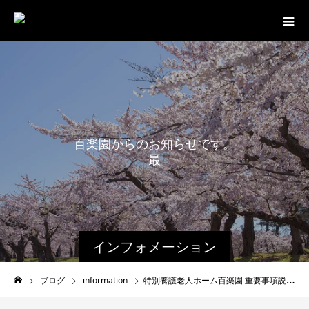
百
楽
園
か
ら
の
お
知
ら
せ
で
す
。
最
新
インフォメーション
ブログ
information
特別養護老人ホーム百楽園 重要事項説明書