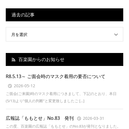
過去の記事
月を選択
百楽園からのお知らせ
R8.5.13～ ご面会時のマスク着用の要否について
2026-05-12
ご面会(ご来園)時のマスク着用につきまして、下記のとおり、本日
(5/13)より”個人の判断”と変更致しましたご […]
広報誌「ももとせ」No.83 発刊
2026-03-31
この度、百楽園の広報誌「ももとせ」のNo.83が発刊となりました。