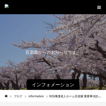
百
楽
園
か
ら
の
お
知
ら
せ
で
す
。
インフォメーション
ブログ
information
特別養護老人ホーム百楽園 重要事項説明書