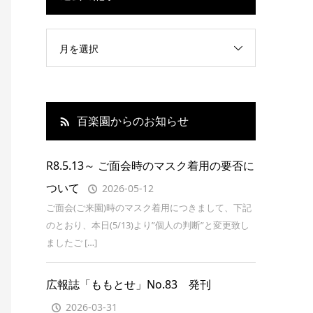
月を選択
百楽園からのお知らせ
R8.5.13～ ご面会時のマスク着用の要否に
ついて
2026-05-12
ご面会(ご来園)時のマスク着用につきまして、下記
のとおり、本日(5/13)より”個人の判断”と変更致し
ましたご […]
広報誌「ももとせ」No.83 発刊
2026-03-31