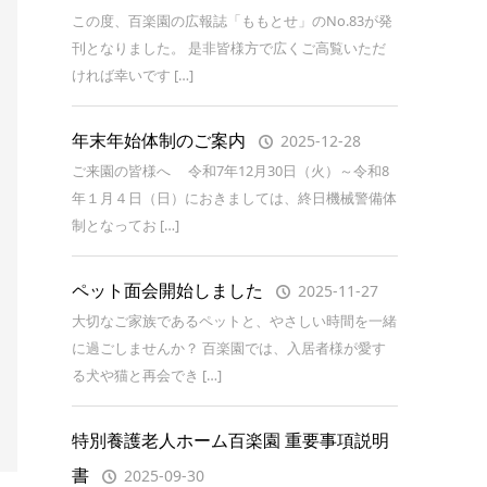
この度、百楽園の広報誌「ももとせ」のNo.83が発
刊となりました。 是非皆様方で広くご高覧いただ
ければ幸いです […]
年末年始体制のご案内
2025-12-28
ご来園の皆様へ 令和7年12月30日（火）～令和8
年１月４日（日）におきましては、終日機械警備体
制となってお […]
ペット面会開始しました
2025-11-27
大切なご家族であるペットと、やさしい時間を一緒
に過ごしませんか？ 百楽園では、入居者様が愛す
る犬や猫と再会でき […]
特別養護老人ホーム百楽園 重要事項説明
書
2025-09-30