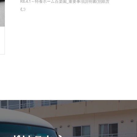
R8.4.1～特養ホーム百楽園_重要事項説明書(別紙含
む)