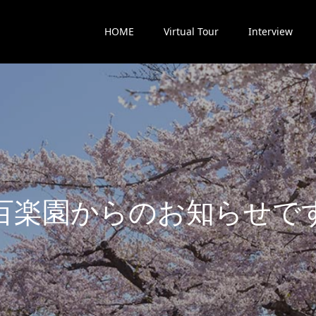
HOME
Virtual Tour
Interview
楽
園
か
ら
の
お
知
ら
せ
で
す