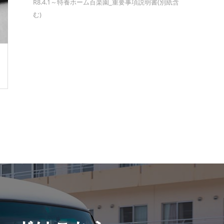
R8.4.1～特養ホーム百楽園_重要事項説明書(別紙含
む)