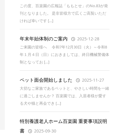
この度、百楽園の広報誌「ももとせ」のNo.83が発
刊となりました。 是非皆様方で広くご高覧いただ
ければ幸いです […]
年末年始体制のご案内
2025-12-28
ご来園の皆様へ 令和7年12月30日（火）～令和8
年１月４日（日）におきましては、終日機械警備体
制となってお […]
ペット面会開始しました
2025-11-27
大切なご家族であるペットと、やさしい時間を一緒
に過ごしませんか？ 百楽園では、入居者様が愛す
る犬や猫と再会でき […]
特別養護老人ホーム百楽園 重要事項説明
書
2025-09-30