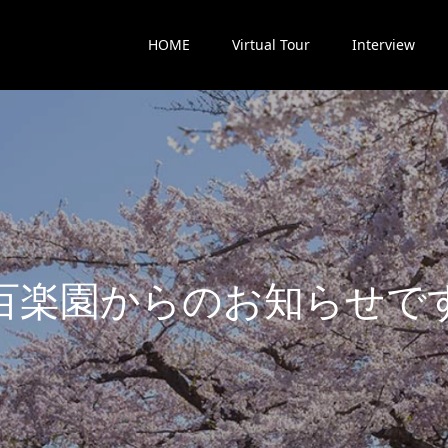
HOME
Virtual Tour
Interview
楽
園
か
ら
の
お
知
ら
せ
で
す