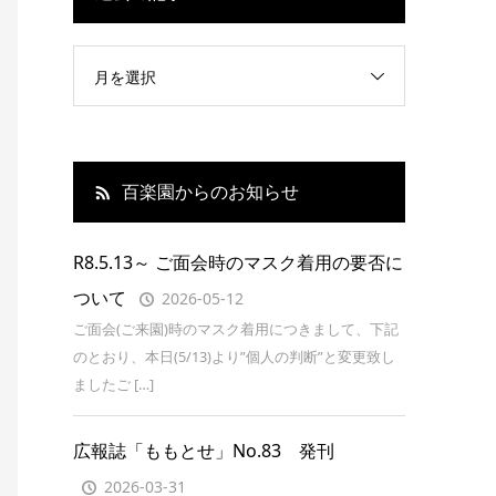
月を選択
百楽園からのお知らせ
R8.5.13～ ご面会時のマスク着用の要否に
ついて
2026-05-12
ご面会(ご来園)時のマスク着用につきまして、下記
のとおり、本日(5/13)より”個人の判断”と変更致し
ましたご […]
広報誌「ももとせ」No.83 発刊
2026-03-31