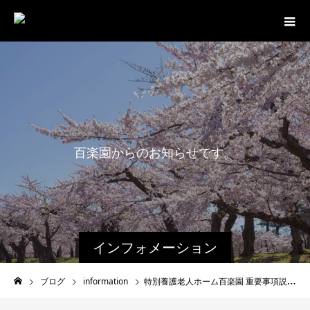
百
楽
園
か
ら
の
お
知
ら
せ
で
す
。
インフォメーション
ブログ
information
特別養護老人ホーム百楽園 重要事項説明書