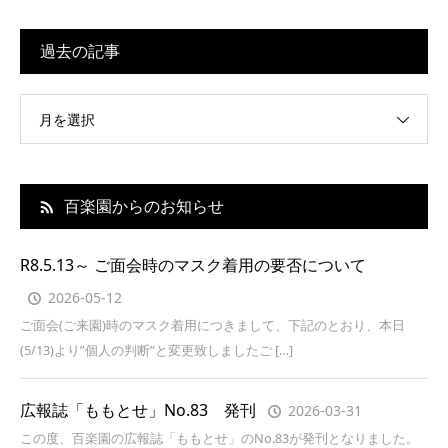
過去の記事
月を選択
百楽園からのお知らせ
R8.5.13～ ご面会時のマスク着用の要否について
2026-05-12
ご面会(ご来園)時のマスク着用につきまして、下記のとおり、本日
(5/13)より”個人の判断”と変更致しましたご […]
広報誌「ももとせ」No.83 発刊
2026-03-31
この度、百楽園の広報誌「ももとせ」のNo.83が発刊となりました。