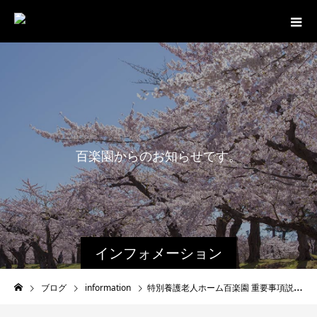
百
楽
園
か
ら
の
お
知
ら
せ
で
す
。
インフォメーション
ブログ
information
特別養護老人ホーム百楽園 重要事項説明書