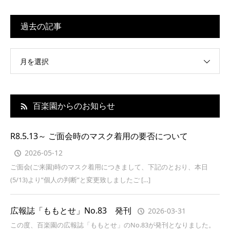
過去の記事
月を選択
百楽園からのお知らせ
R8.5.13～ ご面会時のマスク着用の要否について
2026-05-12
ご面会(ご来園)時のマスク着用につきまして、下記のとおり、本日
(5/13)より”個人の判断”と変更致しましたご […]
広報誌「ももとせ」No.83 発刊
2026-03-31
この度、百楽園の広報誌「ももとせ」のNo.83が発刊となりました。