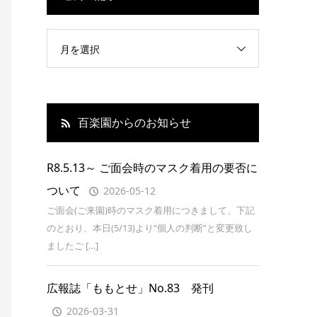
月を選択
百楽園からのお知らせ
R8.5.13～ ご面会時のマスク着用の要否に
ついて
2026-05-12
ご面会(ご来園)時のマスク着用につきまして、下記
のとおり、本日(5/13)より”個人の判断”と変更致し
ましたご […]
広報誌「ももとせ」No.83 発刊
2026-03-31