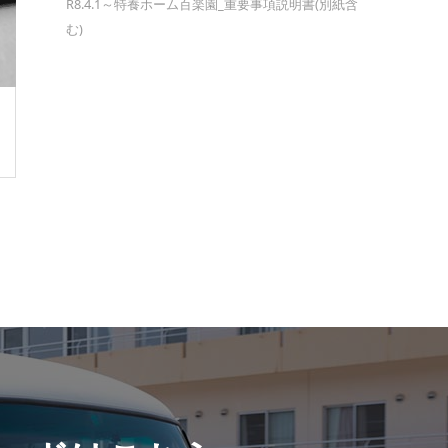
R8.4.1～特養ホーム百楽園_重要事項説明書(別紙含
む)