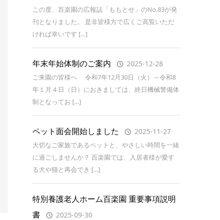
この度、百楽園の広報誌「ももとせ」のNo.83が発
刊となりました。 是非皆様方で広くご高覧いただ
ければ幸いです […]
年末年始体制のご案内
2025-12-28
ご来園の皆様へ 令和7年12月30日（火）～令和8
年１月４日（日）におきましては、終日機械警備体
制となってお […]
ペット面会開始しました
2025-11-27
大切なご家族であるペットと、やさしい時間を一緒
に過ごしませんか？ 百楽園では、入居者様が愛す
る犬や猫と再会でき […]
特別養護老人ホーム百楽園 重要事項説明
書
2025-09-30