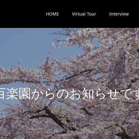
HOME
Virtual Tour
Interview
楽
園
か
ら
の
お
知
ら
せ
で
す
最