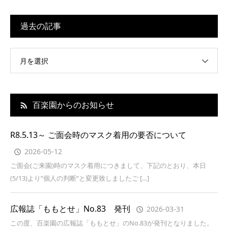
過去の記事
月を選択
百楽園からのお知らせ
R8.5.13～ ご面会時のマスク着用の要否について
2026-05-12
ご面会(ご来園)時のマスク着用につきまして、下記のとおり、本日
(5/13)より”個人の判断”と変更致しましたご […]
広報誌「ももとせ」No.83 発刊
2026-03-31
この度、百楽園の広報誌「ももとせ」のNo.83が発刊となりました。