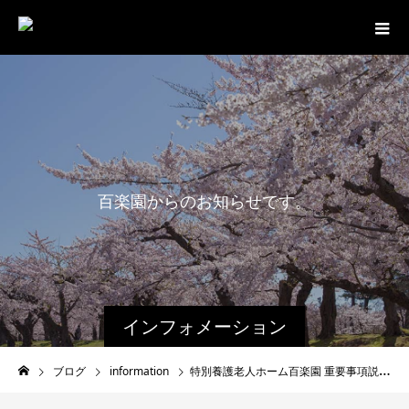
百
楽
園
か
ら
の
お
知
ら
せ
で
す
。
インフォメーション
ブログ
information
特別養護老人ホーム百楽園 重要事項説明書