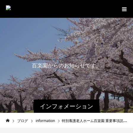
百
楽
園
か
ら
の
お
知
ら
せ
で
す
。
インフォメーション
ブログ
information
特別養護老人ホーム百楽園 重要事項説明書