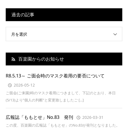
過去の記事
月を選択
百楽園からのお知らせ
R8.5.13～ ご面会時のマスク着用の要否について
2026-05-12
ご面会(ご来園)時のマスク着用につきまして、下記のとおり、本日
(5/13)より”個人の判断”と変更致しましたご […]
広報誌「ももとせ」No.83 発刊
2026-03-31
この度、百楽園の広報誌「ももとせ」のNo.83が発刊となりました。