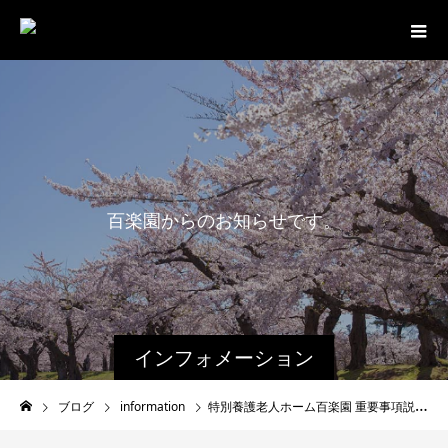
百
楽
園
か
ら
の
お
知
ら
せ
で
す
。
インフォメーション
ブログ
information
特別養護老人ホーム百楽園 重要事項説明書