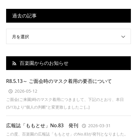
過去の記事
月を選択
百楽園からのお知らせ
R8.5.13～ ご面会時のマスク着用の要否について
2026-05-12
ご面会(ご来園)時のマスク着用につきまして、下記のとおり、本日
(5/13)より”個人の判断”と変更致しましたご […]
広報誌「ももとせ」No.83 発刊
2026-03-31
この度、百楽園の広報誌「ももとせ」のNo.83が発刊となりました。