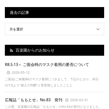
過去の記事
月を選択
百楽園からのお知らせ
R8.5.13～ ご面会時のマスク着用の要否について
2026-05-12
ご面会(ご来園)時のマスク着用につきまして、下記のとおり、本日
(5/13)より”個人の判断”と変更致しましたご […]
広報誌「ももとせ」No.83 発刊
2026-03-31
この度、百楽園の広報誌「ももとせ」のNo.83が発刊となりました。