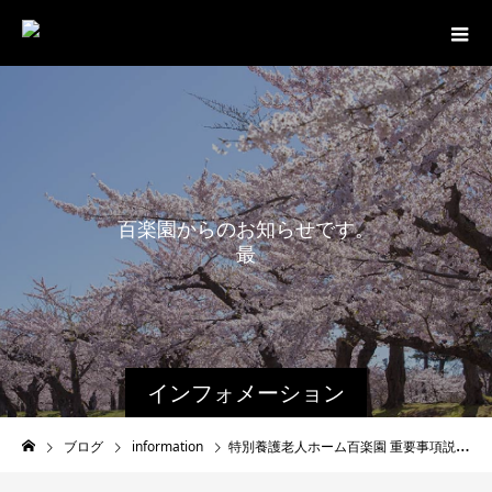
百
楽
園
か
ら
の
お
知
ら
せ
で
す
。
最
新
情
報
インフォメーション
ブログ
information
特別養護老人ホーム百楽園 重要事項説明書